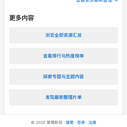
查看更多最新整理 →
更多内容
浏览全部资源汇总
查看排行与热度榜单
探索专题与主题内容
发现最新整理片单
©
2026
爱情影视
·
搜索
·
登录
·
注册