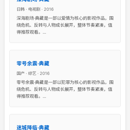
日韩 · 电视剧 · 2016
深海剧场·典藏是一部以爱情为核心的影视作品，围
绕危机、反转与人物成长展开，整体节奏紧凑，值
得推荐观看。...
零号余震·典藏
国产 · 综艺 · 2016
零号余震·典藏是一部以犯罪为核心的影视作品，围
绕危机、反转与人物成长展开，整体节奏紧凑，值
得推荐观看。...
迷城降临·典藏