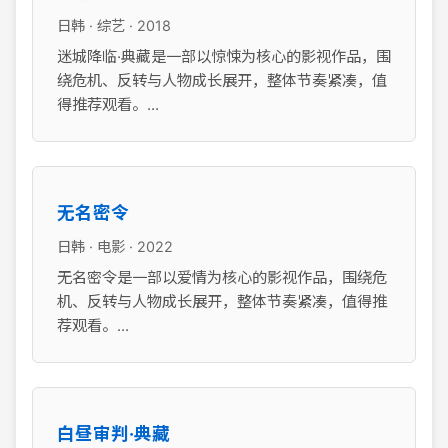
日韩 · 综艺 · 2018
迷城降临·典藏是一部以惊悚为核心的影视作品，围
绕危机、反转与人物成长展开，整体节奏紧凑，值
得推荐观看。...
无名密令
日韩 · 电影 · 2022
无名密令是一部以爱情为核心的影视作品，围绕危
机、反转与人物成长展开，整体节奏紧凑，值得推
荐观看。...
白昼审判·典藏