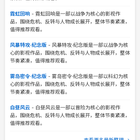
霓虹回响
-
霓虹回响是一部以战争为核心的影视作
品，围绕危机、反转与人物成长展开，整体节奏紧凑，
值得推荐观看。
风暴特攻·纪念版
-
风暴特攻·纪念版是一部以战争为核
心的影视作品，围绕危机、反转与人物成长展开，整体
节奏紧凑，值得推荐观看。
雾岛密令·纪念版
-
雾岛密令·纪念版是一部以科幻为核
心的影视作品，围绕危机、反转与人物成长展开，整体
节奏紧凑，值得推荐观看。
白昼风云
-
白昼风云是一部以冒险为核心的影视作
品，围绕危机、反转与人物成长展开，整体节奏紧凑，
值得推荐观看。