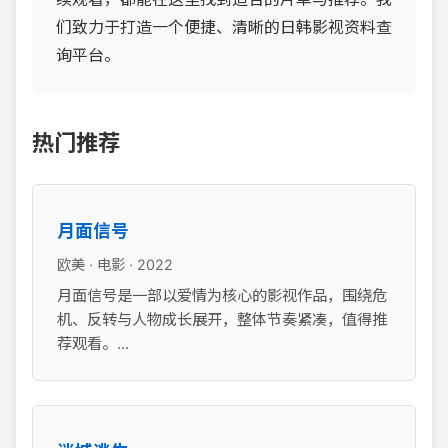
们致力于打造一个便捷、清晰的日韩影视资料查
询平台。
热门推荐
月面信号
欧美 · 电影 · 2022
月面信号是一部以爱情为核心的影视作品，围绕危
机、反转与人物成长展开，整体节奏紧凑，值得推
荐观看。...