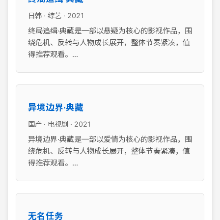
日韩 · 综艺 · 2021
终局追缉·典藏是一部以悬疑为核心的影视作品，围
绕危机、反转与人物成长展开，整体节奏紧凑，值
得推荐观看。...
异境边界·典藏
国产 · 电视剧 · 2021
异境边界·典藏是一部以爱情为核心的影视作品，围
绕危机、反转与人物成长展开，整体节奏紧凑，值
得推荐观看。...
无名任务