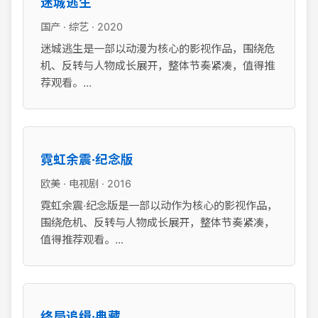
迷城逃生
国产 · 综艺 · 2020
迷城逃生是一部以动漫为核心的影视作品，围绕危
机、反转与人物成长展开，整体节奏紧凑，值得推
荐观看。...
霓虹余震·纪念版
欧美 · 电视剧 · 2016
霓虹余震·纪念版是一部以动作为核心的影视作品，
围绕危机、反转与人物成长展开，整体节奏紧凑，
值得推荐观看。...
终局追缉·典藏