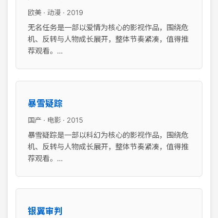
欧美 · 动漫 · 2019
无名任务是一部以爱情为核心的影视作品，围绕危
机、反转与人物成长展开，整体节奏紧凑，值得推
荐观看。...
暴雪疑踪
国产 · 电影 · 2015
暴雪疑踪是一部以科幻为核心的影视作品，围绕危
机、反转与人物成长展开，整体节奏紧凑，值得推
荐观看。...
银翼审判